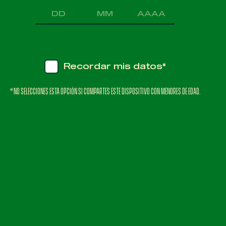
EN TU
SIGUIENTE
COMPRA
✓
Recordar mis datos*
*NO SELECCIONES ESTA OPCIÓN SI COMPARTES ESTE DISPOSITIVO CON MENORES DE EDAD.
¿CÓMO
RETORNAR
POR TADA?
DESCARGA LA
APP DE TADA