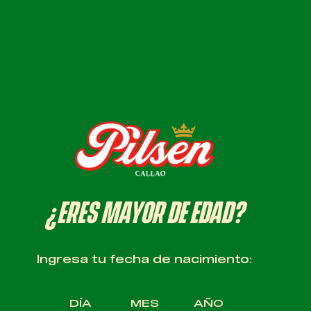
ENCUENTRA
TU TIENDA
MÁS
CERCANA
DEVUELVE TU
BOTELLA
¿ERES MAYOR DE EDAD?
DE PILSEN
Ingresa tu fecha de nacimiento:
AHORRA 0.50
CÉNTIMOS
DÍA
MES
AÑO